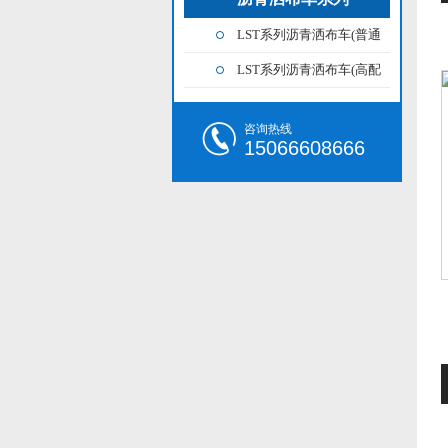
LST系列沥青洒布车(普通
简易型)
LST系列沥青洒布车(高配
智能型)
咨询热线
15066608666