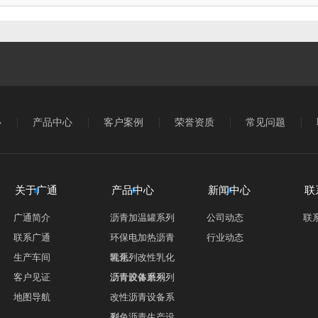
心
产品中心
客户案例
荣誉资质
常见问题
关于广通
产品中心
新闻中心
联
广通简介
沥青加温罐系列
公司动态
联
联系广通
环保电加热沥青
行业动态
生产车间
罐系列
乳化、改性乳化
客户见证
沥青设备系列
沥青胶体磨系列
地图导航
改性沥青设备系
列
彩色沥青生产设