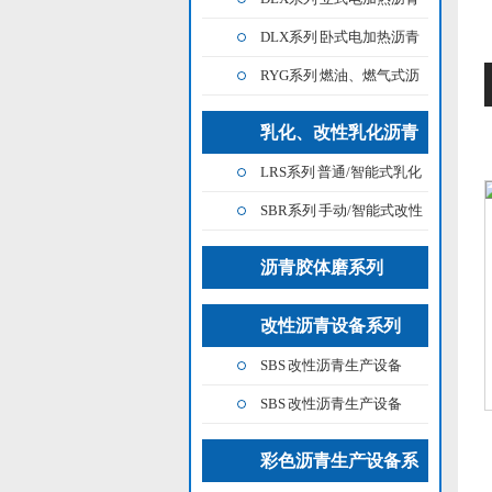
列
加温罐
DLX系列 卧式电加热沥青
加温罐
RYG系列 燃油、燃气式沥
青加温罐
乳化、改性乳化沥青
LRS系列 普通/智能式乳化
设备系列
沥青设备
SBR系列 手动/智能式改性
乳化沥青设备
沥青胶体磨系列
改性沥青设备系列
SBS 改性沥青生产设备
（移动撬装型）
SBS 改性沥青生产设备
（固定工厂型）
彩色沥青生产设备系